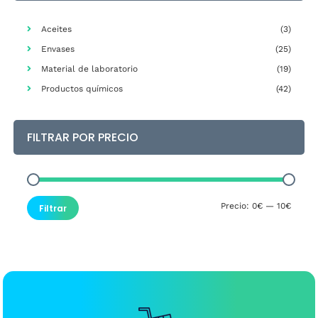
elegir
en
Aceites
(3)
la
Envases
(25)
página
Material de laboratorio
(19)
de
producto
Productos químicos
(42)
FILTRAR POR PRECIO
Precio
Precio
Precio:
0€
—
10€
Filtrar
mínim
máxim