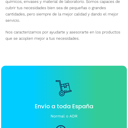
químicos, envases y material de laboratorio. Somos capaces de
Mi cuenta
cubrir tus necesidades bien sea de pequeñas o grandes
cantidades, pero siempre de la mejor calidad y dando el mejor
Preguntas frecuentes
servicio.
Dónde encontrarnos
Nos caracterizamos por ayudarte y asesorarte en los productos
que se acoplen mejor a tus necesidades.
Contacto
Envío a toda España
Normal o ADR