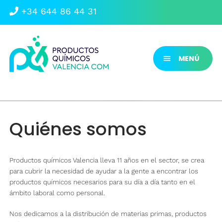
+34 644 86 44 31
Ir
Ir
Preguntas frecuentes
Dónde encontrarnos
a
al
MENÚ
la
contenido
navegación
Contacto
Inicio
Material de laboratorio
Quiénes somos
Productos químicos
Envases
Productos químicos Valencia lleva 11 años en el sector, se crea
para cubrir la necesidad de ayudar a la gente a encontrar los
Aceites
productos químicos necesarios para su día a día tanto en el
ámbito laboral como personal.
Outlet
Nos dedicamos a la distribución de materias primas, productos