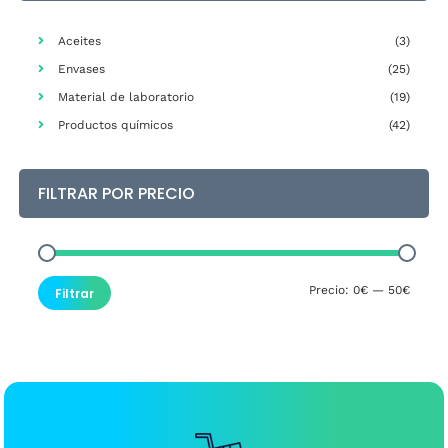
elegir
en
Aceites
(3)
la
Envases
(25)
página
Material de laboratorio
(19)
de
producto
Productos químicos
(42)
FILTRAR POR PRECIO
Precio
Precio
Precio:
0€
—
50€
Filtrar
mínim
máxim