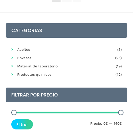
Las
opciones
se
pueden
elegir
CATEGORÍAS
en
la
página
Aceites
(3)
de
Envases
(25)
producto
Material de laboratorio
(19)
Productos químicos
(42)
FILTRAR POR PRECIO
Precio
Precio
Precio:
0€
—
140€
Filtrar
mínim
máxim