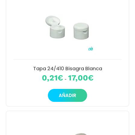
Mi cuenta
Preguntas frecuentes
Dónde encontrarnos
Contacto
Tapa 24/410 Bisagra Blanca
Rango
0,21
€
17,00
€
-
de
precios:
Este
desde
AÑADIR
producto
0,21€
tiene
hasta
múltiples
17,00€
variantes.
Las
opciones