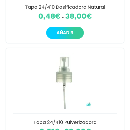
producto
Tapa 24/410 Dosificadora Natural
Rango
0,48
€
38,00
€
-
de
precios:
Este
desde
AÑADIR
producto
0,48€
tiene
hasta
múltiples
38,00€
variantes.
Las
opciones
se
pueden
elegir
en
la
página
de
producto
Tapa 24/410 Pulverizadora
Rango