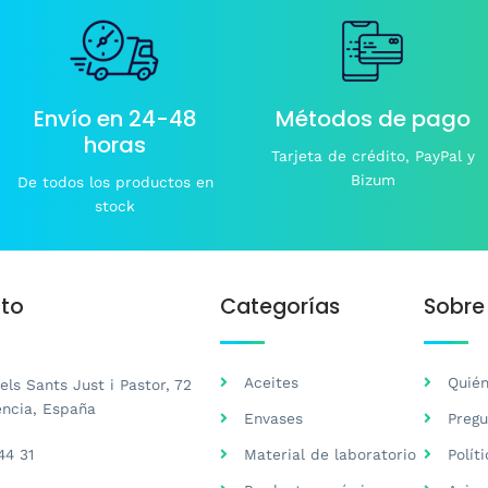
elegir
en
la
página
de
Envío en 24-48
Métodos de pago
producto
horas
Tarjeta de crédito, PayPal y
Bizum
De todos los productos en
stock
to
Categorías
Sobre
Aceites
Quié
ls Sants Just i Pastor, 72
ència, España
Envases
Pregu
44 31
Material de laboratorio
Polít