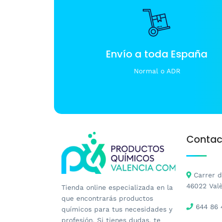
Envío a toda España
Normal o ADR
Contac
Carrer de
46022 Val
Tienda online especializada en la
que encontrarás productos
644 86 
químicos para tus necesidades y
profesión. Si tienes dudas, te