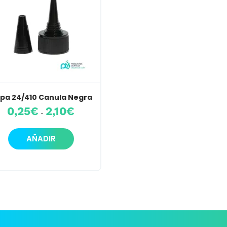
pa 24/410 Canula Negra
Rango
0,25
€
2,10
€
-
de
precios:
Este
desde
AÑADIR
producto
0,25€
hasta
tiene
2,10€
múltiples
variantes.
Las
opciones
se
pueden