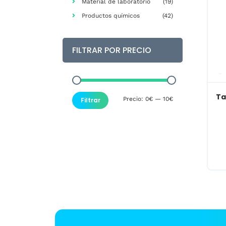
Material de laboratorio
(19)
Productos químicos
(42)
FILTRAR POR PRECIO
Ta
Precio
Precio
Precio:
0€
—
10€
Filtrar
mínimo
máximo