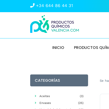
+34 644 86 44 31
Ir
Ir
a
al
Buscar
la
contenido
navegación
INICIO
PRODUCTOS QUÍ
CATEGORÍAS
Se ha
Aceites
(3)
Envases
(25)