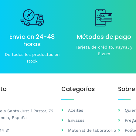
pueden
pu
elegir
el
en
en
la
la
página
pá
de
d
Envío en 24-48
Métodos de pago
producto
pr
horas
Tarjeta de crédito, PayPal y
Bizum
De todos los productos en
stock
to
Categorías
Sobre
Aceites
Quié
ls Sants Just i Pastor, 72
ència, España
Envases
Pregu
44 31
Material de laboratorio
Polít