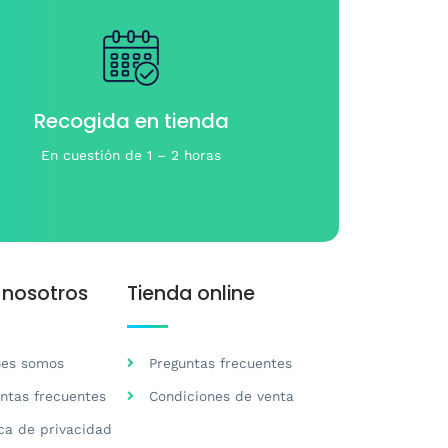
eden
egir
gina
e
Recogida en tienda
oducto
En cuestión de 1 – 2 horas
 nosotros
Tienda online
nes somos
Preguntas frecuentes
ntas frecuentes
Condiciones de venta
ica de privacidad