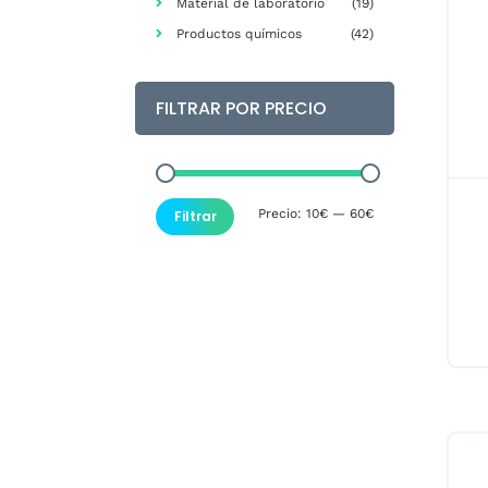
Material de laboratorio
(19)
Productos químicos
(42)
FILTRAR POR PRECIO
Precio
Precio
Precio:
10€
—
60€
Filtrar
mínimo
máximo