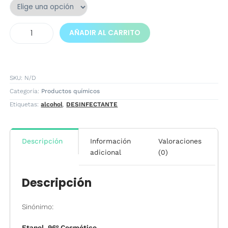
ALCOHOL
AÑADIR AL CARRITO
96º
cantidad
SKU:
N/D
Categoría:
Productos químicos
Etiquetas:
alcohol
,
DESINFECTANTE
Descripción
Información
Valoraciones
adicional
(0)
Descripción
Sinónimo:
Etanol 96º Cosmético