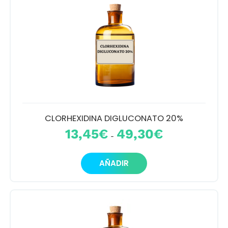
CLORHEXIDINA DIGLUCONATO 20%
Rango
13,45
€
49,30
€
-
de
precios:
Este
desde
AÑADIR
producto
13,45€
tiene
hasta
múltiples
49,30€
variantes.
Las
opciones