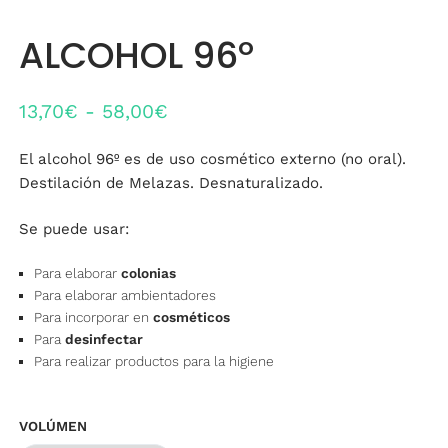
ALCOHOL 96º
Rango
13,70
€
-
58,00
€
de
El alcohol 96º es de uso cosmético externo (no oral).
precios:
Destilación de Melazas. Desnaturalizado.
desde
Se puede usar:
13,70€
hasta
Para elaborar
colonias
58,00€
Para elaborar ambientadores
Para incorporar en
cosméticos
Para
desinfectar
Para realizar productos para la higiene
VOLÚMEN