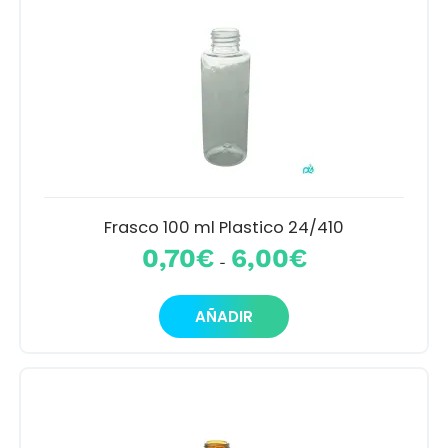
Mi cuenta
Preguntas frecuentes
Dónde encontrarnos
Contacto
Frasco 100 ml Plastico 24/410
Rango
0,70
€
6,00
€
-
de
precios:
Este
desde
AÑADIR
producto
0,70€
tiene
hasta
múltiples
6,00€
variantes.
Las
opciones