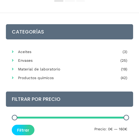
Las
opciones
se
pueden
elegir
CATEGORÍAS
en
la
página
Aceites
(3)
de
Envases
(25)
producto
Material de laboratorio
(19)
Productos químicos
(42)
FILTRAR POR PRECIO
Precio
Precio
Precio:
0€
—
160€
Filtrar
mínim
máxim