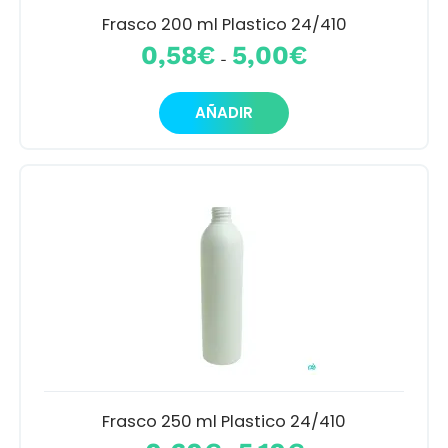
producto
Frasco 200 ml Plastico 24/410
Rango
0,58
€
5,00
€
-
de
precios:
Este
desde
AÑADIR
producto
0,58€
tiene
hasta
múltiples
5,00€
variantes.
Las
opciones
se
pueden
elegir
en
la
página
de
producto
Frasco 250 ml Plastico 24/410
Rango