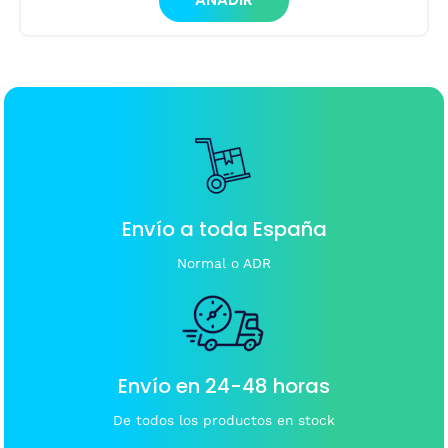
producto
0,45€
tiene
hasta
múltiples
4,00€
variantes.
Las
opciones
se
pueden
elegir
en
Envío a toda España
la
página
Normal o ADR
de
producto
Envío en 24-48 horas
De todos los productos en stock