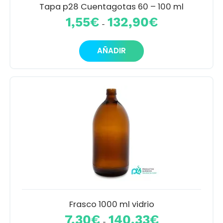
producto
Tapa p28 Cuentagotas 60 – 100 ml
Rango
1,55
€
132,90
€
-
de
precios:
Este
desde
AÑADIR
producto
1,55€
tiene
hasta
múltiples
132,90€
variantes.
Las
opciones
se
pueden
elegir
en
la
página
de
producto
Frasco 1000 ml vidrio
Rango
7,30
€
140,33
€
-