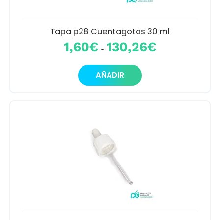
Tapa p28 Cuentagotas 30 ml
Rango
1,60
€
130,26
€
-
de
precios:
Este
desde
AÑADIR
producto
1,60€
tiene
hasta
múltiples
130,26€
variantes.
Las
opciones
se
pueden
elegir
en
la
página
de