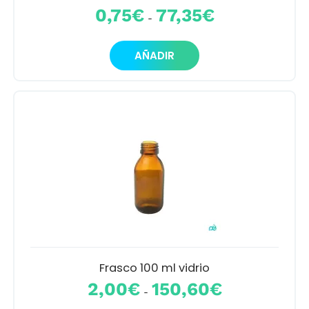
Rango
0,75
€
77,35
€
-
de
precios:
Este
desde
AÑADIR
producto
0,75€
tiene
hasta
múltiples
77,35€
variantes.
Las
opciones
se
pueden
elegir
en
la
página
de
producto
Frasco 100 ml vidrio
Rango
2,00
€
150,60
€
-
de