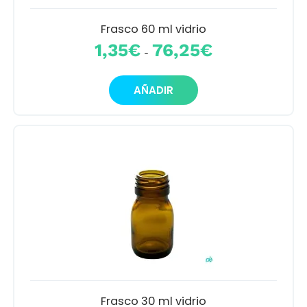
Frasco 60 ml vidrio
Rango
1,35
€
76,25
€
-
de
precios:
Este
desde
AÑADIR
producto
1,35€
tiene
hasta
múltiples
76,25€
variantes.
Las
opciones
se
pueden
elegir
en
la
página
de
producto
Frasco 30 ml vidrio