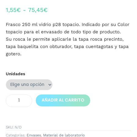
Rango
1,55
€
-
75,45
€
de
Frasco 250 ml vidrio p28 topacio. Indicado por su Color
precios:
topacio para el envasado de todo tipo de producto.
desde
Su rosca le permite aplicarle la tapa rosca precinto,
tapa baquelita con obturador, tapa cuentagotas y tapa
1,55€
gotero.
hasta
75,45€
Unidades
Frasco
AÑADIR AL CARRITO
250
ml
vidrio
cantidad
SKU:
N/D
Categorías:
Envases
,
Material de laboratorio