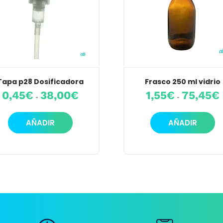
Tapa p28 Dosificadora
Frasco 250 ml vidrio
Rango
R
0,45
€
38,00
€
1,55
€
75,45
€
-
-
de
d
precios:
p
Este
Es
desde
d
AÑADIR
AÑADIR
producto
pr
0,45€
1
hasta
h
tiene
ti
38,00€
7
múltiples
mú
variantes.
va
Las
La
opciones
op
se
se
pueden
pu
elegir
el