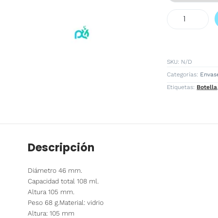
Frasco
100
ml
vidrio
cantidad
SKU:
N/D
Categorías:
Envas
Etiquetas:
Botella
Descripción
Diámetro 46 mm.
Capacidad total 108 ml.
Altura 105 mm.
Peso 68 g.Material: vidrio
Altura: 105 mm