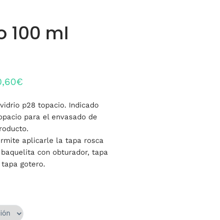
o 100 ml
Rango
0,60
€
de
vidrio p28 topacio. Indicado
precios:
topacio para el envasado de
desde
roducto.
rmite aplicarle la tapa rosca
2,00€
 baquelita con obturador, tapa
hasta
 tapa gotero.
150,60€