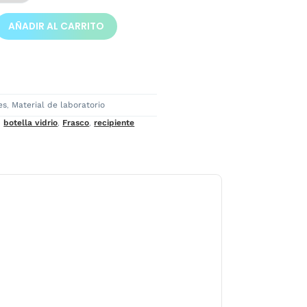
AÑADIR AL CARRITO
es
,
Material de laboratorio
,
botella vidrio
,
Frasco
,
recipiente