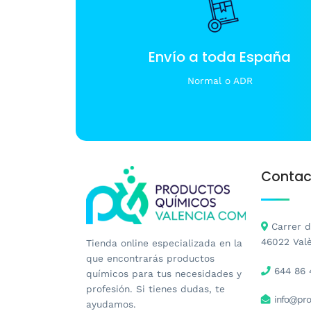
en
la
página
de
Envío a toda España
producto
Normal o ADR
Contac
Carrer de
46022 Val
Tienda online especializada en la
que encontrarás productos
644 86 
químicos para tus necesidades y
profesión. Si tienes dudas, te
info@pro
ayudamos.