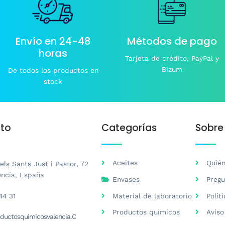
en
en
la
la
página
pá
de
d
Envío en 24-48
Métodos de pago
producto
pr
horas
Tarjeta de crédito, PayPal y
Bizum
De todos los productos en
stock
to
Categorías
Sobre
Aceites
Quié
ls Sants Just i Pastor, 72
ència, España
Envases
Pregu
44 31
Material de laboratorio
Polít
Productos químicos
Aviso
ductosquimicosvalencia.C