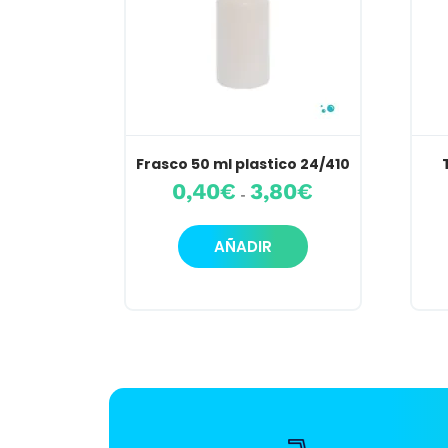
Frasco 50 ml plastico 24/410
Rango
0,40
€
3,80
€
-
de
precios:
Este
desde
AÑADIR
producto
0,40€
hasta
tiene
3,80€
múltiples
variantes.
Las
opciones
se
pueden
elegir