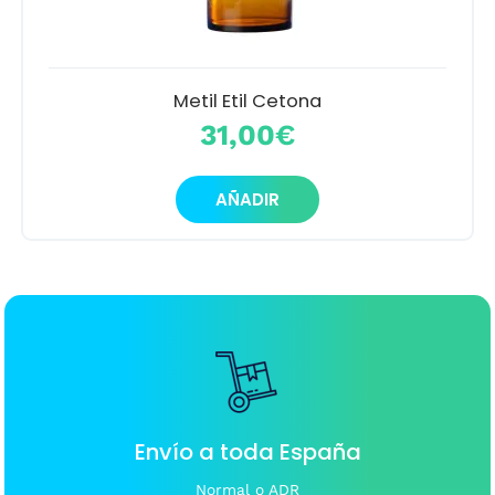
la
página
de
producto
Metil Etil Cetona
31,00
€
AÑADIR
Envío a toda España
Normal o ADR