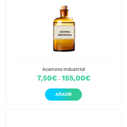
Acetona Industrial
Rango
7,50
€
155,00
€
-
de
precios:
Este
desde
AÑADIR
producto
7,50€
tiene
hasta
múltiples
155,00€
variantes.
Las