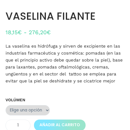
VASELINA FILANTE
Rango
18,15
€
-
276,20
€
de
La vaselina es hidrófuga y sirven de excipiente en las
precios:
industrias farmacéutica y cosmética: pomadas (en las
desde
que el principio activo debe quedar sobre la piel), base
para laxantes, pomadas oftalmológicas, cremas,
18,15€
ungüentos y en el sector del tattoo se emplea para
hasta
evitar que la piel se deshidrate y se cicatrice mejor
276,20€
VOLÚMEN
VASELINA
AÑADIR AL CARRITO
FILANTE