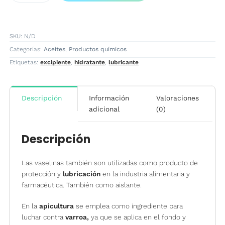
cantidad
SKU:
N/D
Categorías:
Aceites
,
Productos químicos
Etiquetas:
excipiente
,
hidratante
,
lubricante
Descripción
Información
Valoraciones
adicional
(0)
Descripción
Las vaselinas también son utilizadas como producto de
protección y
lubricación
en la industria alimentaria y
farmacéutica. También como aislante.
En la
apicultura
se emplea como ingrediente para
luchar contra
varroa,
ya que se aplica en el fondo y