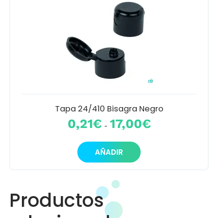
Las
opciones
se
pueden
elegir
en
la
página
de
producto
Tapa 24/410 Bisagra Negro
Rango
0,21
€
17,00
€
-
de
precios:
Este
desde
AÑADIR
producto
0,21€
tiene
hasta
múltiples
17,00€
variantes.
Productos
Las
opciones