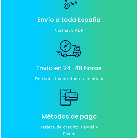
pueden
elegir
en
Envío a toda España
la
página
Normal o ADR
de
producto
Envío en 24-48 horas
De todos los productos en stock
Métodos de pago
Tarjeta de crédito, PayPal y
Bizum