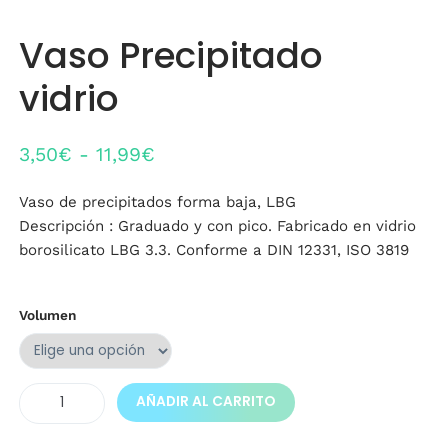
Vaso Precipitado
vidrio
Rango
3,50
€
-
11,99
€
de
Vaso de precipitados forma baja, LBG
precios:
Descripción : Graduado y con pico. Fabricado en vidrio
desde
borosilicato LBG 3.3. Conforme a DIN 12331, ISO 3819
3,50€
hasta
Volumen
11,99€
Vaso
AÑADIR AL CARRITO
Precipitado
vidrio