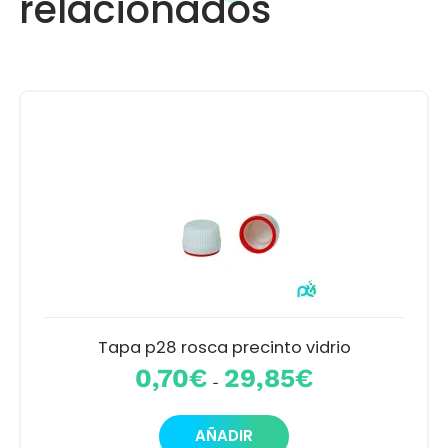
relacionados
se
pueden
elegir
en
la
página
de
producto
Tapa p28 rosca precinto vidrio
Rango
0,70
€
29,85
€
-
de
precios:
Este
desde
AÑADIR
producto