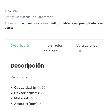
cantidad
SKU:
N/D
Categoría:
Material de laboratorio
Etiquetas:
vaso medidor
,
vaso medidor vidrio
,
vaso precipitado
,
vaso
vidrio
Descripción
Información
Valoraciones
adicional
(0)
Descripción
Vaso 50 ml:
Capacidad (ml):
50
Øexterior(mm)
: 42
Material:
Vidrio
Altura H (mm):
62