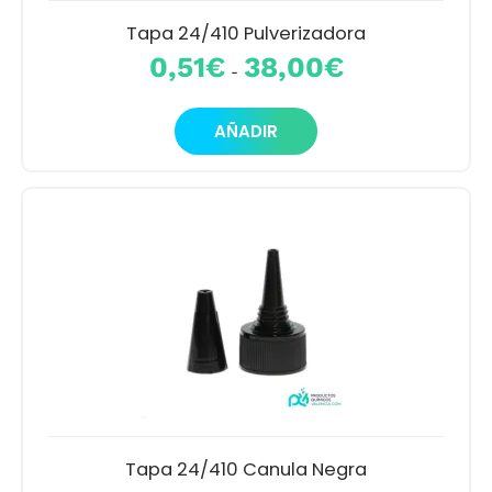
Tapa 24/410 Pulverizadora
Rango
0,51
€
38,00
€
-
de
precios:
Este
desde
AÑADIR
producto
0,51€
tiene
hasta
múltiples
38,00€
variantes.
Las
opciones
se
pueden
elegir
en
la
página
de
producto
Tapa 24/410 Canula Negra
Rango