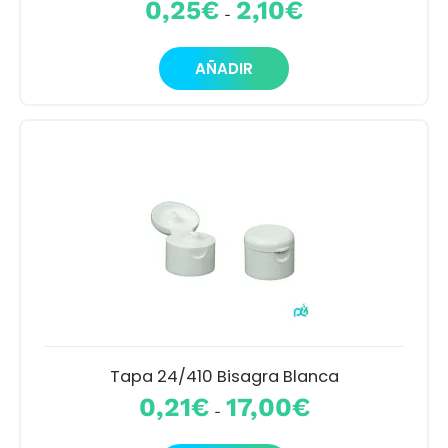
0,25
€
2,10
€
-
de
precios:
Este
desde
AÑADIR
producto
0,25€
tiene
hasta
múltiples
2,10€
variantes.
Las
opciones
se
pueden
elegir
en
la
página
de
producto
Tapa 24/410 Bisagra Blanca
Rango
0,21
€
17,00
€
-
de
precios: